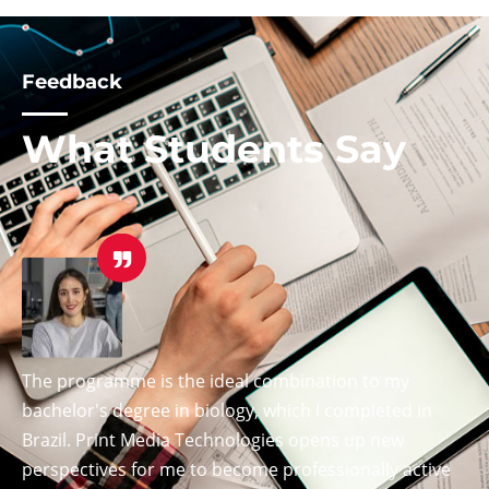
Feedback
What Students Say
I recommend these courses to everyone, and wish
you, guys, luck with the new studies!
Alessandro Piga